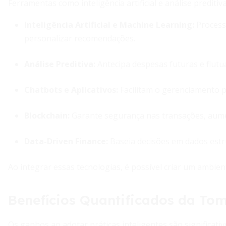
Ferramentas como inteligência artificial e análise prediti
Inteligência Artificial e Machine Learning
:
Process
personalizar recomendações.
Análise Preditiva:
Antecipa despesas futuras e flutu
Chatbots e Aplicativos:
Facilitam o gerenciamento p
Blockchain:
Garante segurança nas transações, aume
Data-Driven Finance:
Baseia decisões em dados estr
Ao integrar essas tecnologias, é possível criar um ambiente
Benefícios Quantificados da Tom
Os ganhos ao adotar práticas inteligentes são significati