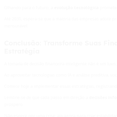
Olhando para o futuro, a
evolução tecnológica
promete 
Até 2030, espera-se que a maioria das empresas adote p
mensurável.
Conclusão: Transforme Suas Fin
Estratégia
A tomada de decisão financeira inteligente não é um lux
Ao aproveitar tecnologias como IA e análise preditiva, vo
Comece hoje a implementar essas estratégias, registrando
Lembre-se de que cada passo em direção a
decisões inf
próspero.
Não espere por uma crise; aja agora para criar estabilida