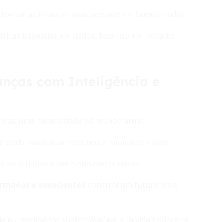
tornar as finanças mais acessíveis e humanizadas.
ráticas baseadas em dados, focando em impacto
anças com Inteligência e
o, mas uma necessidade no mundo atual.
cê pode maximizar retornos e minimizar riscos.
 seus dados e definindo metas claras.
ormadas e conscientes
constrói um futuro mais
de e crescimento sustentável em sua vida financeira.