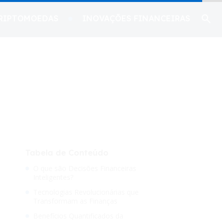
RIPTOMOEDAS
INOVAÇÕES FINANCEIRAS
Tabela de Conteúdo
O que são Decisões Financeiras
Inteligentes?
Tecnologias Revolucionárias que
Transformam as Finanças
Benefícios Quantificados da