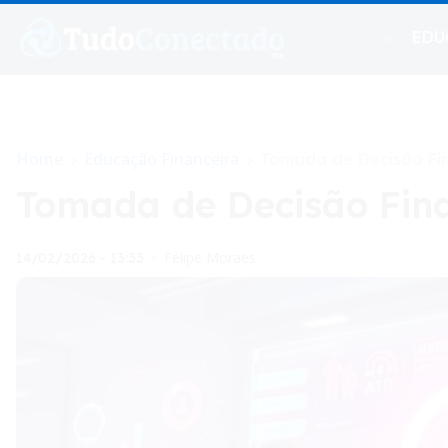
EDU
Home
Educação Financeira
>
>
Tomada de Decisão Fin
Tomada de Decisão Fina
Felipe Moraes
14/02/2026 - 13:33
•