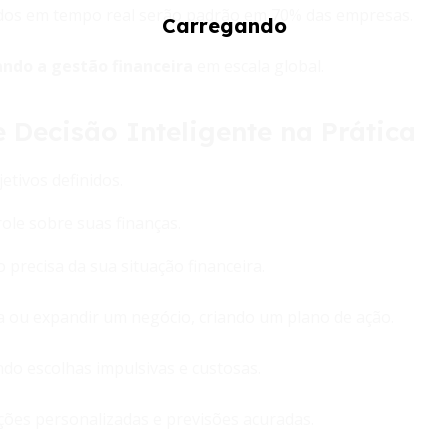
dos em tempo real serão padrão em 70% das empresas.
ando a gestão financeira
em escala global.
ecisão Inteligente na Prática
etivos definidos.
le sobre suas finanças.
 precisa da sua situação financeira.
a ou expandir um negócio, criando um plano de ação.
ndo escolhas impulsivas e custosas.
ões personalizadas e previsões acuradas.