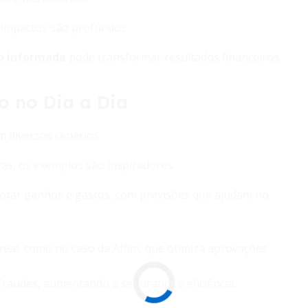
s impactos são profundos.
o informada
pode transformar resultados financeiros.
o no Dia a Dia
em diversos cenários.
as, os exemplos são inspiradores.
otar ganhos e gastos, com previsões que ajudam no
real, como no caso da Affim, que otimiza aprovações.
fraudes, aumentando a segurança e eficiência.