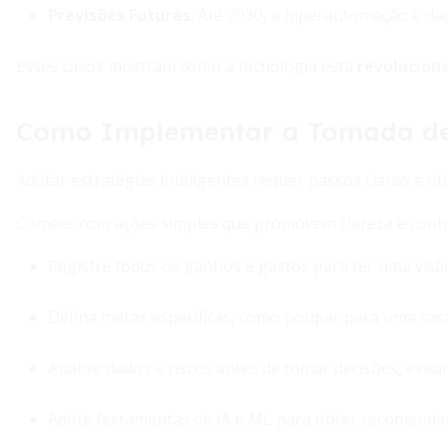
Previsões Futuras:
Até 2030, a hiperautomação e da
Esses casos mostram como a tecnologia está
revolucion
Como Implementar a Tomada de D
Adotar estratégias inteligentes requer passos claros e obj
Comece com ações simples que promovem clareza e contro
Registre todos os ganhos e gastos para ter uma visão
Defina metas específicas, como poupar para uma cas
Analise dados e riscos antes de tomar decisões, evita
Adote ferramentas de IA e ML para obter recomendaç