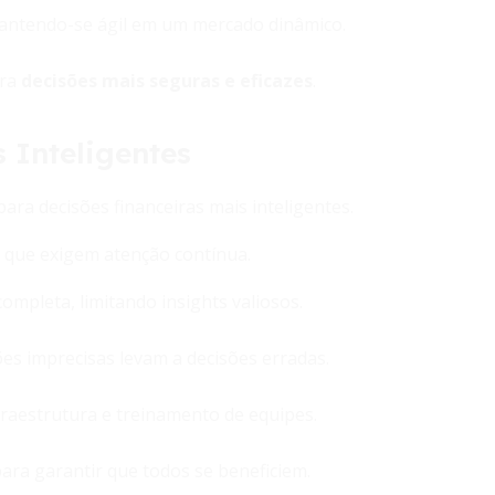
mantendo-se ágil em um mercado dinâmico.
ara
decisões mais seguras e eficazes
.
 Inteligentes
ara decisões financeiras mais inteligentes.
 que exigem atenção contínua.
ompleta, limitando insights valiosos.
ões imprecisas levam a decisões erradas.
fraestrutura e treinamento de equipes.
ara garantir que todos se beneficiem.