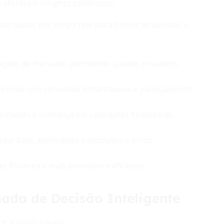
va oferecem insights poderosos.
am dados em tempo real para prever tendências e
ações de mercado, permitindo ajustes proativos.
essoal com consultas instantâneas e planejamento.
ntando a confiança em operações financeiras.
uturados, eliminando suposições e erros.
 financeiro mais previsível e eficiente.
ada de Decisão Inteligente
vos e mensuráveis.