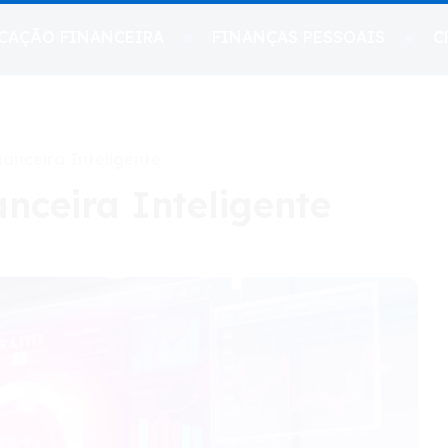
CAÇÃO FINANCEIRA
FINANÇAS PESSOAIS
C
anceira Inteligente
nceira Inteligente