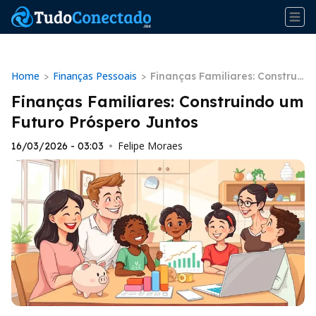
Home
Finanças Pessoais
>
>
Finanças Familiares: Construi
ndo um Futuro Próspero Junto
Finanças Familiares: Construindo um
s
Futuro Próspero Juntos
Felipe Moraes
16/03/2026 - 03:03
•